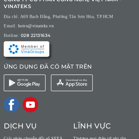
VINATEKS
Địa chỉ: A69 Bạch Đằng, Phường Tân Sơn Hòa, TP.HCM
Email:
hotro@vinateks.vn
028 22131634
Hotline:
ỨNG DỤNG ĐÃ CÓ MẶT TRÊN
DỊCH VỤ
LĨNH VỰC
Giải pháp chuyển đổi số SEES
Thương mại điện tử phi tập