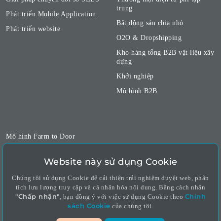
trung
Phát triển Mobile Application
Bất động sản chia nhỏ
Phát triển website
O2O & Dropshipping
Kho hàng tổng B2B vật liệu xây
dựng
Khởi nghiệp
Mô hình B2B
Mô hình Farm to Door
Kinh doanh chuỗi nhượng
quyền
Website này sử dụng Cookie
Mạng xã hội 0Đ
Chúng tôi sử dụng Cookie để cải thiện trải nghiệm duyệt web, phân
tích lưu lượng truy cập và cá nhân hóa nội dung. Bằng cách nhấn
Ngôi nhà nghệ sĩ
"Chấp nhận"
Chính
, bạn đồng ý với việc sử dụng Cookie theo
Mô hình kinh doanh và tiếp thị
sách Cookie
của chúng tôi.
liên kết